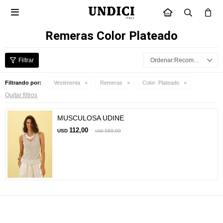

INICIO
Remeras Color Plateado
Recomendados
Filtrando por:
Vestimenta
Remeras
Color:
Plateado
Quitar filtros
MUSCULOSA UDINE
112,00
USD
160,00
USD
Suscríbete a nuestra newsletter