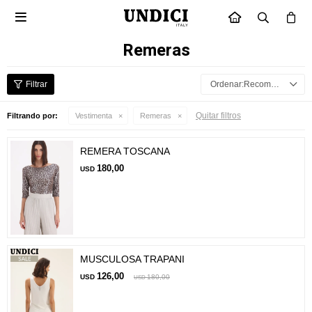

INICIO
Remeras
Recomendados
Quitar filtros
Filtrando por:
Vestimenta
Remeras
REMERA TOSCANA
180,00
USD
MUSCULOSA TRAPANI
126,00
USD
180,00
USD