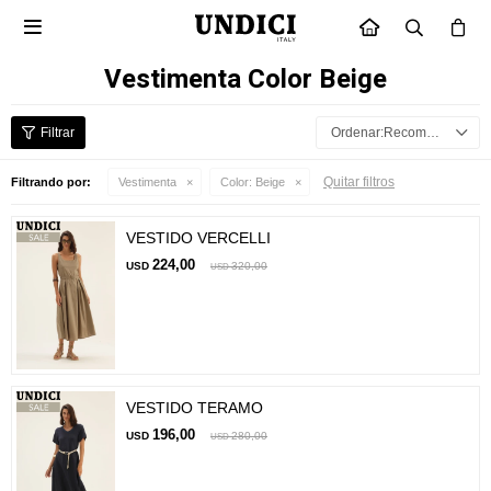

INICIO
Vestimenta Color Beige
Recomendados
Quitar filtros
Filtrando por:
Vestimenta
Color:
Beige
VESTIDO VERCELLI
224,00
USD
320,00
USD
VESTIDO TERAMO
196,00
USD
280,00
USD