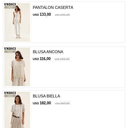
PANTALON CASERTA
133,00
USD
190,00
USD
BLUSA ANCONA
116,00
USD
165,00
USD
BLUSA BIELLA
182,00
USD
260,00
USD