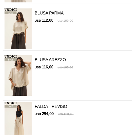
BLUSA PARMA
112,00
USD
160,00
USD
BLUSA AREZZO
116,00
USD
165,00
USD
FALDA TREVISO
294,00
USD
420,00
USD