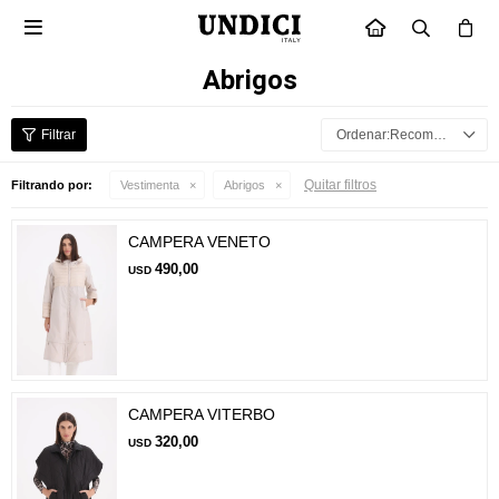

INICIO
Abrigos
Recomendados
Quitar filtros
Filtrando por:
Vestimenta
Abrigos
CAMPERA VENETO
490,00
USD
CAMPERA VITERBO
320,00
USD