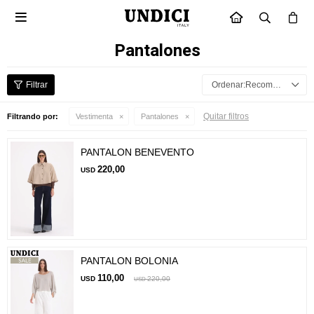

INICIO
Pantalones
Recomendados
Quitar filtros
Filtrando por:
Vestimenta
Pantalones
PANTALON BENEVENTO
220,00
USD
PANTALON BOLONIA
110,00
USD
220,00
USD