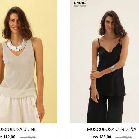
USCULOSA UDINE
MUSCULOSA CERDEÑA
112,00
123,00
SD
160,00
USD
175,00
USD
USD