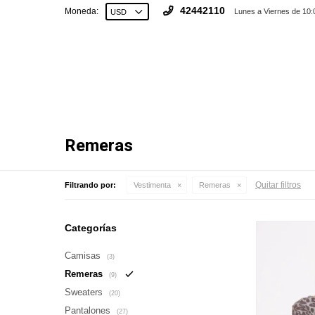
42442110
Moneda:
Lunes a Viernes de 10:
Remeras
Quitar filtros
Filtrando por:
Vestimenta
Remeras
Categorías
Camisas
(3)
Remeras
(9)
Sweaters
(20)
Pantalones
(27)