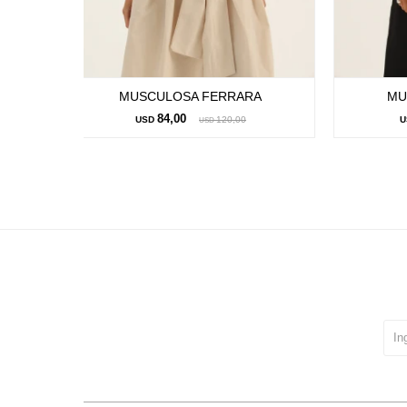
MUSCULOSA FERRARA
MU
84,00
USD
120,00
U
USD