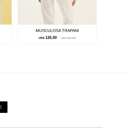
MUSCULOSA TRAPANI
MUS
126,00
USD
180,00
US
USD
E