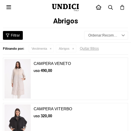

INICIO
Abrigos
Recomendados
Quitar filtros
Filtrando por:
Vestimenta
Abrigos
CAMPERA VENETO
490,00
USD
CAMPERA VITERBO
320,00
USD