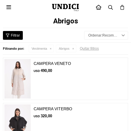

INICIO
Abrigos
Recomendados
Quitar filtros
Filtrando por:
Vestimenta
Abrigos
CAMPERA VENETO
490,00
USD
CAMPERA VITERBO
320,00
USD