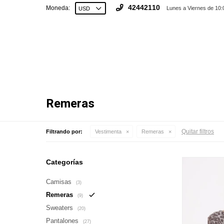
42442110
Moneda:
Lunes a Viernes de 10:
Remeras
Quitar filtros
Filtrando por:
Vestimenta
Remeras
Categorías
Camisas
(3)
Remeras
(9)
Sweaters
(20)
Pantalones
(27)