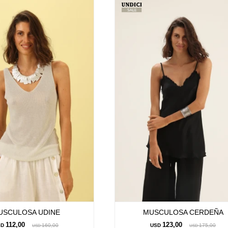
USCULOSA UDINE
MUSCULOSA CERDEÑA
112,00
123,00
SD
160,00
USD
175,00
USD
USD