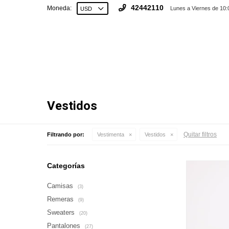
42442110
Moneda:
Lunes a Viernes de 10:
Vestidos
Quitar filtros
Filtrando por:
Vestimenta
Vestidos
Categorías
Camisas
(3)
Remeras
(9)
Sweaters
(20)
Pantalones
(27)