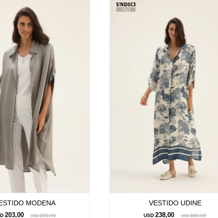
ESTIDO MODENA
VESTIDO UDINE
203,00
238,00
SD
290,00
USD
340,00
USD
USD