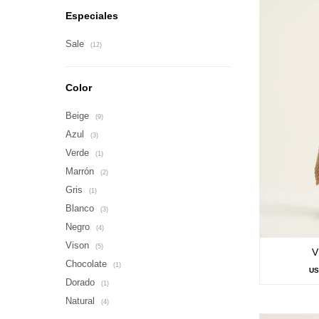
Especiales
Sale
(12)
Color
Beige
(9)
Azul
(3)
Verde
(1)
Marrón
(2)
Gris
(1)
Blanco
(3)
Negro
(4)
Vison
(5)
V
Chocolate
(1)
U
Dorado
(1)
Natural
(4)