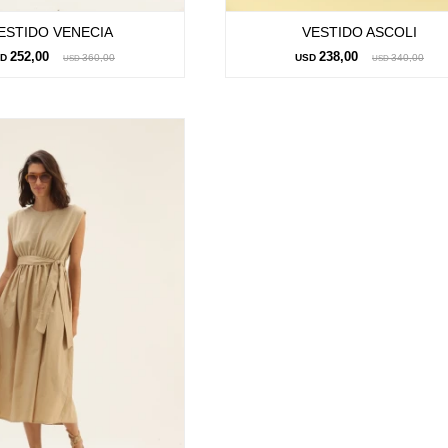
ESTIDO VENECIA
VESTIDO ASCOLI
252,00
238,00
SD
360,00
USD
340,00
USD
USD