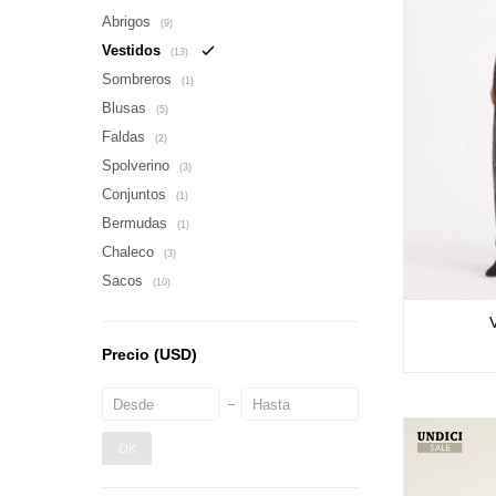
Abrigos
(9)
Vestidos
(13)
Sombreros
(1)
Blusas
(5)
Faldas
(2)
Spolverino
(3)
Conjuntos
(1)
Bermudas
(1)
Chaleco
(3)
Sacos
(10)
Precio
(USD)
OK