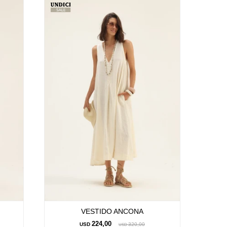
VESTIDO ANCONA
224,00
USD
320,00
USD