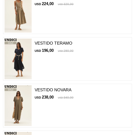
224,00
USD
320,00
USD
VESTIDO TERAMO
196,00
USD
280,00
USD
VESTIDO NOVARA
238,00
USD
340,00
USD