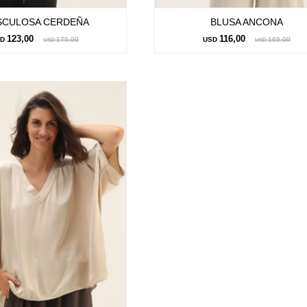
CULOSA CERDEÑA
BLUSA ANCONA
123,00
116,00
SD
175,00
USD
165,00
USD
USD