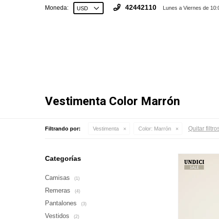
42442110
Moneda:
Lunes a Viernes de 10:
Vestimenta Color Marrón
Quitar filtro
Filtrando por:
Vestimenta
Color:
Marrón
Categorías
Camisas
(1)
Remeras
(4)
Pantalones
(3)
Vestidos
(2)