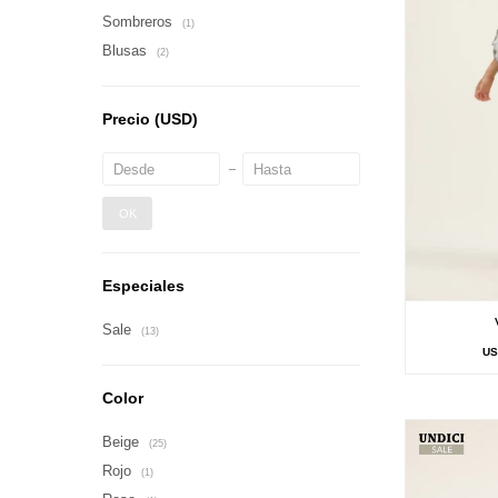
Sombreros
(1)
Blusas
(2)
Precio
(USD)
OK
Especiales
Sale
(13)
U
Color
Beige
(25)
Rojo
(1)