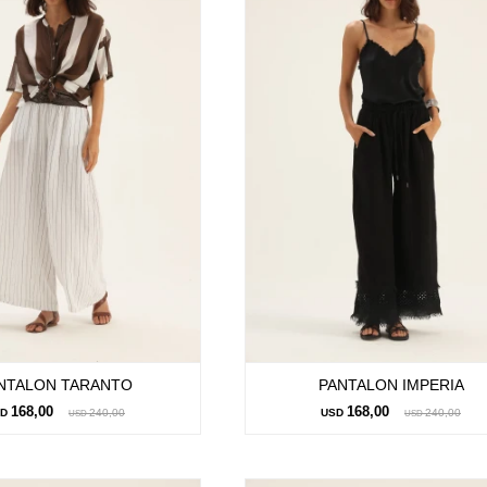
NTALON TARANTO
PANTALON IMPERIA
168,00
168,00
SD
240,00
USD
240,00
USD
USD