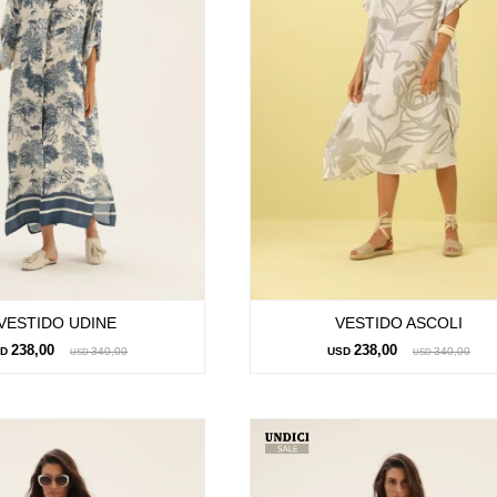
VESTIDO UDINE
VESTIDO ASCOLI
238,00
238,00
SD
340,00
USD
340,00
USD
USD