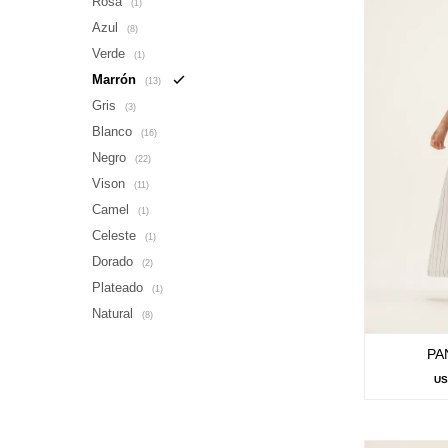
Rosa
(1)
Azul
(8)
Verde
(1)
Marrón
(13)
Gris
(3)
Blanco
(16)
Negro
(22)
Vison
(11)
Camel
(1)
Celeste
(1)
Dorado
(2)
Plateado
(1)
Natural
(8)
PA
U