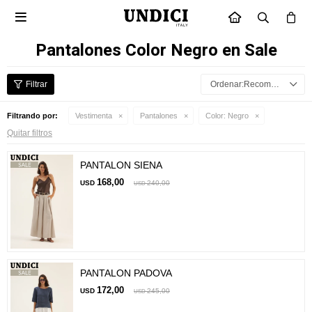

INICIO
Pantalones Color Negro en Sale
Recomendados
Filtrando por:
Vestimenta
Pantalones
Color:
Negro
Quitar filtros
PANTALON SIENA
168,00
USD
240,00
USD
PANTALON PADOVA
172,00
USD
245,00
USD