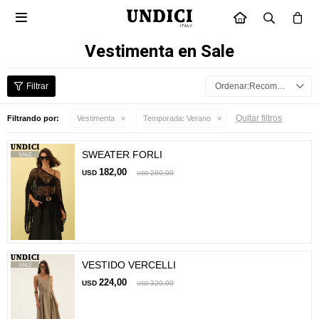

INICIO
Vestimenta en Sale
Recomendados
Quitar filtros
Filtrando por:
Vestimenta
Temporada:
Verano
SWEATER FORLI
182,00
USD
260,00
USD
VESTIDO VERCELLI
224,00
USD
320,00
USD