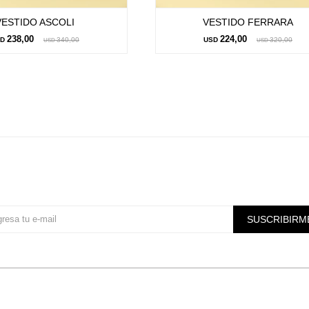
VESTIDO ASCOLI
VESTIDO FERRARA
238,00
224,00
SD
340,00
USD
320,00
USD
USD
Suscríbete a nuestra newsletter
SUSCRIBIRM