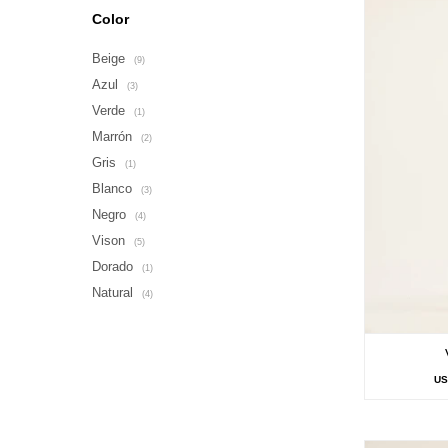
Color
Beige
(9)
Azul
(3)
Verde
(1)
Marrón
(2)
Gris
(1)
Blanco
(3)
Negro
(4)
Vison
(5)
Dorado
(1)
Natural
(4)
U