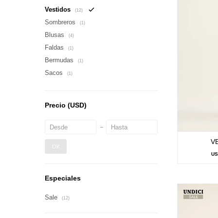
Vestidos
(12)
Sombreros
(1)
Blusas
(4)
Faldas
(1)
Bermudas
(1)
Sacos
(1)
Precio
(USD)
V
OK
U
Especiales
Sale
(12)