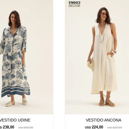
VESTIDO UDINE
VESTIDO ANCONA
238,00
224,00
SD
340,00
USD
320,00
USD
USD