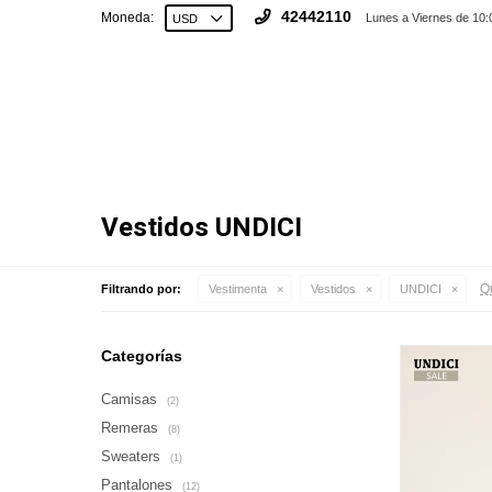
42442110
Moneda:
Lunes a Viernes de 10:
Vestidos UNDICI
Qu
Filtrando por:
Vestimenta
Vestidos
UNDICI
Categorías
Camisas
(2)
Remeras
(8)
Sweaters
(1)
Pantalones
(12)