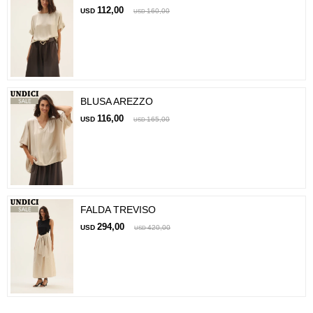
112,00
USD
160,00
USD
BLUSA AREZZO
116,00
USD
165,00
USD
FALDA TREVISO
294,00
USD
420,00
USD