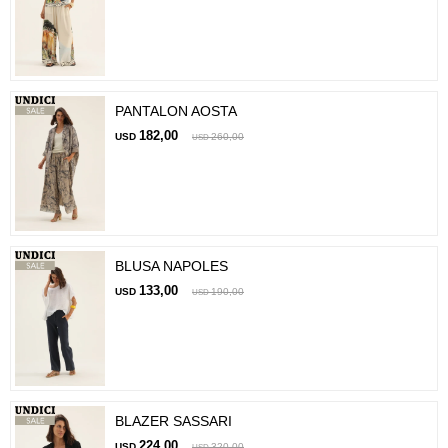
PANTALON AOSTA
182,00
USD
260,00
USD
BLUSA NAPOLES
133,00
USD
190,00
USD
BLAZER SASSARI
224,00
USD
320,00
USD