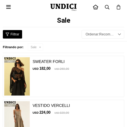

INICIO
Sale
Recomendados
Filtrando por:
Sale
SWEATER FORLI
182,00
USD
260,00
USD
VESTIDO VERCELLI
224,00
USD
320,00
USD