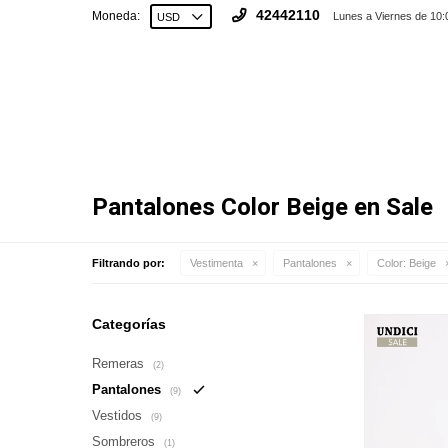
42442110
Moneda:
Lunes a Viernes de 10:
Pantalones Color Beige en Sale
Filtrando por:
Vestimenta
Pantalones
Color:
Beige
Categorías
Remeras
(2)
Pantalones
(9)
Vestidos
(9)
Sombreros
(1)