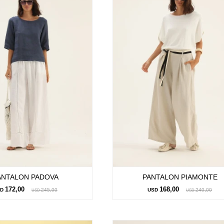
ANTALON PADOVA
PANTALON PIAMONTE
172,00
168,00
SD
245,00
USD
240,00
USD
USD