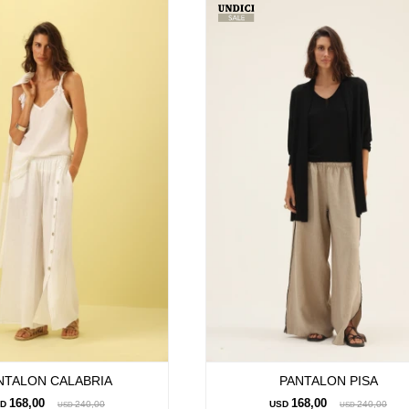
NTALON CALABRIA
PANTALON PISA
168,00
168,00
SD
240,00
USD
240,00
USD
USD