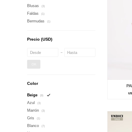
Blusas
(3)
Faldas
(1)
Bermudas
(1)
Precio
(USD)
OK
Color
PA
U
Beige
(9)
Azul
(3)
Marrón
(3)
Gris
(1)
Blanco
(7)