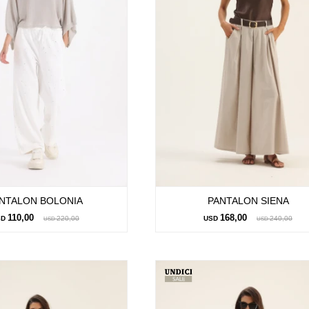
NTALON BOLONIA
PANTALON SIENA
110,00
168,00
SD
220,00
USD
240,00
USD
USD