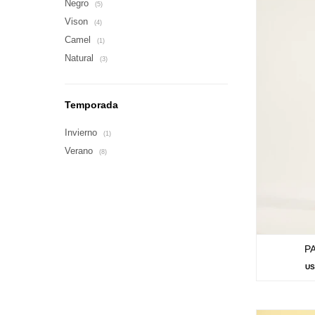
Negro
(5)
Vison
(4)
Camel
(1)
Natural
(3)
Temporada
Invierno
(1)
Verano
(8)
P
U