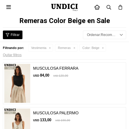

INICIO
Remeras Color Beige en Sale
Recomendados
Filtrando por:
Vestimenta
Remeras
Color:
Beige
Quitar filtros
MUSCULOSA FERRARA
84,00
USD
120,00
USD
MUSCULOSA PALERMO
133,00
USD
190,00
USD